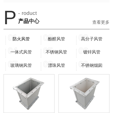
P
-
roduct
产品
中心
查看更多
01
02
03
防火风管
酚醛风管
高分子风管
04
05
06
一体式风管
不锈钢风管
镀锌风管
07
08
09
玻璃钢风管
漂珠风管
不锈钢烟囱