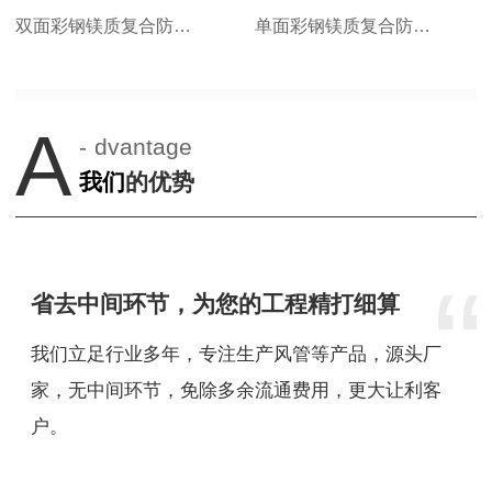
双面彩钢镁质复合防火风管（0.5H）
单面彩钢镁质复合防火风管（0.5H）
A
-
dvantage
我们
的优势
省去中间环节，为您的工程精打细算
我们立足行业多年，专注生产风管等产品，源头厂
家，无中间环节，免除多余流通费用，更大让利客
户。